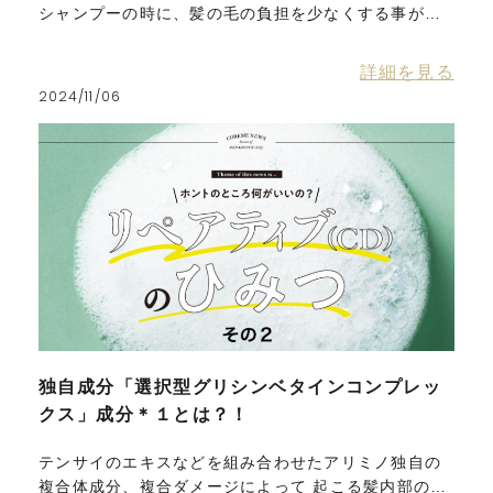
シャンプーの時に、髪の毛の負担を少なくする事がと
ても大事！！ シャンプーは毎日ご使用いただくものな
ので、髪の毛を優しく扱うために、 使用感にはとても
詳細を見る
こだわって作らせていただいています。 弱くなった髪
2024/11/06
の毛のためにとにかく摩擦が少なくなるようなシャン
プーです
独自成分「選択型グリシンベタインコンプレッ
クス」成分＊１とは？！
テンサイのエキスなどを組み合わせたアリミノ独自の
複合体成分、複合ダメージによって 起こる髪内部のゆ