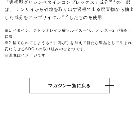
※１
「選択型グリシンベタインコンプレックス」成分
の一部
は、 テンサイから砂糖を取り出す過程で出る廃棄物から抽出
※２
した成分をアップサイクル
したものを使用。
※1 ベタイン、テトラオレイン酸ソルベスー40、オレスー2（補修・
保湿）
※2 捨てられてしまうものに再び手を加えて新たな製品として生まれ
変わらせるSDGｓの取り組みのひとつです。
※画像はイメージです
マガジン一覧に戻る