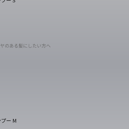
プー S
ヤのある髪にしたい方へ
プー M